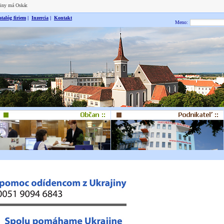
niny má Oskár.
talóg firiem
|
Inzercia
|
Kontakt
Meno: