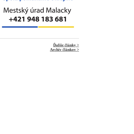
Ďalšie články >
Archív článkov >