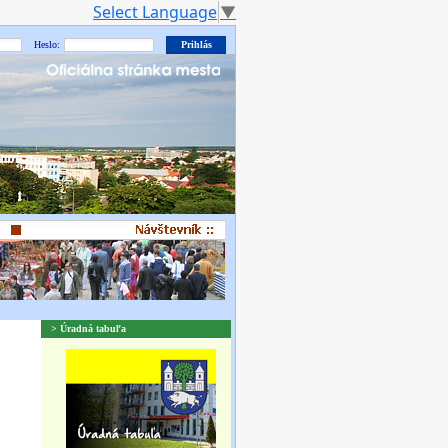
Select Language
▼
Heslo:
> Úradná tabuľa