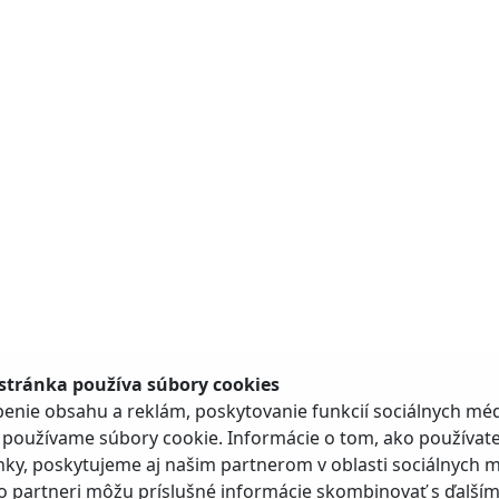
stránka používa súbory cookies
enie obsahu a reklám, poskytovanie funkcií sociálnych méd
 5188/1A, 901 01 Malacky, tel.: +421 34 796 61 00,
webmaster@malacky.sk
| Technický prevádzkovateľ: Web
 používame súbory cookie. Informácie o tom, ako používat
Implementácia
|
Vyhlásenie o prístupnosti
|
Všeobecné vyhlásenia
|
Ochrana osobných údajov
|
Mapa 
ky, poskytujeme aj našim partnerom v oblasti sociálnych mé
Created by OXIDE, s.r.o.
íto partneri môžu príslušné informácie skombinovať s ďalším