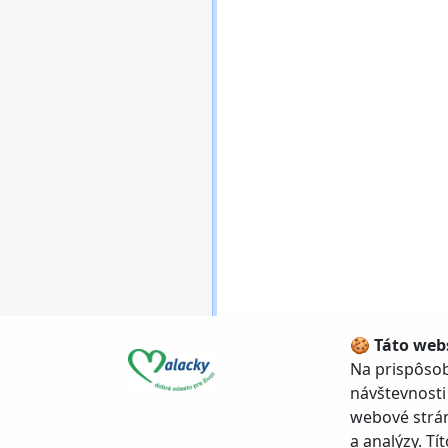
🍪 Táto web
Na prispôsob
© Mesto Malacky, Bernolákova
návštevnosti
Úvodná stránka
|
webové strán
a analýzy. T