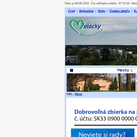
Dnes je 08.08.2026. Čas načítania stránky: 07:55:06. Me
Úvod
|
Registrácia
|
Heslo
|
Úradná tabuľa
|
Ka
URL:
Mesto