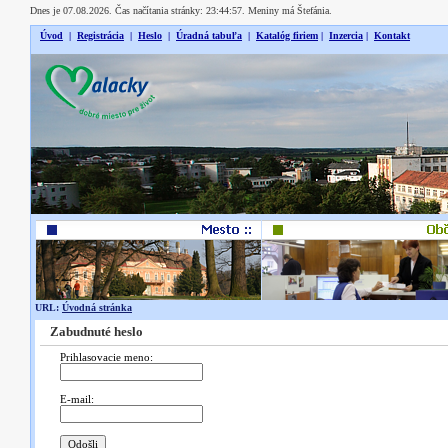
Dnes je 07.08.2026. Čas načítania stránky: 23:44:57. Meniny má Štefánia.
Úvod
|
Registrácia
|
Heslo
|
Úradná tabuľa
|
Katalóg firiem
|
Inzercia
|
Kontakt
URL:
Úvodná stránka
Zabudnuté heslo
Prihlasovacie meno:
E-mail: