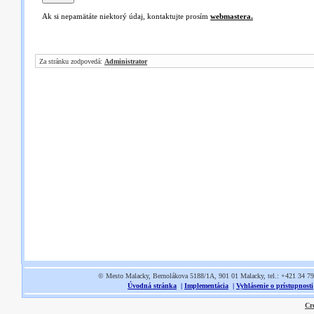
Ak si nepamätáte niektorý údaj, kontaktujte prosím
webmastera.
Za stránku zodpovedá:
Administrator
© Mesto Malacky, Bernolákova 5188/1A, 901 01 Malacky, tel.: +421 34 7
Úvodná stránka
|
Implementácia
|
Vyhlásenie o prístupnosti
Cr