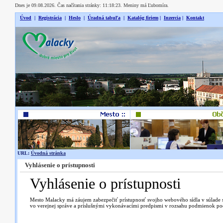
Dnes je 09.08.2026. Čas načítania stránky: 11:18:23. Meniny má Ľubomíra.
Úvod
|
Registrácia
|
Heslo
|
Úradná tabuľa
|
Katalóg firiem
|
Inzercia
|
Kontakt
URL:
Úvodná stránka
Vyhlásenie o prístupnosti
Vyhlásenie o prístupnosti
Mesto Malacky má záujem zabezpečiť prístupnosť svojho webového sídla v súlade 
vo verejnej správe a príslušnými vykonávacími predpismi v rozsahu podmienok p