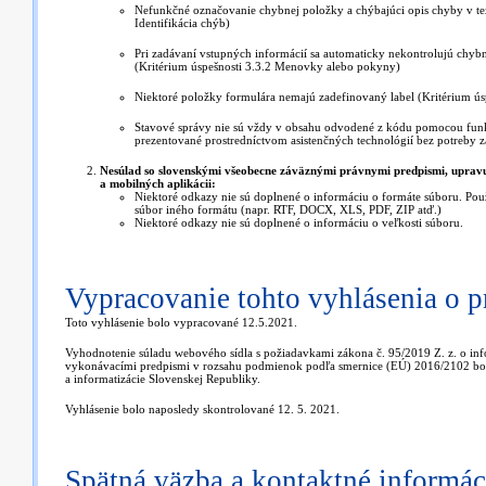
Nefunkčné označovanie chybnej položky a chýbajúci opis chyby v text
Identifikácia chýb)
Pri zadávaní vstupných informácií sa automaticky nekontrolujú chyb
(Kritérium úspešnosti 3.3.2 Menovky alebo pokyny)
Niektoré položky formulára nemajú zadefinovaný label (Kritérium úsp
Stavové správy nie sú vždy v obsahu odvodené z kódu pomocou funkci
prezentované prostredníctvom asistenčných technológií bez potreby z
Nesúlad so slovenskými všeobecne záväznými právnymi predpismi, upravuj
a mobilných aplikácii:
Niektoré odkazy nie sú doplnené o informáciu o formáte súboru. Pou
súbor iného formátu (napr. RTF, DOCX, XLS, PDF, ZIP atď.)
Niektoré odkazy nie sú doplnené o informáciu o veľkosti súboru.
Vypracovanie tohto vyhlásenia o p
Toto vyhlásenie bolo vypracované 12.5.2021.
Vyhodnotenie súladu webového sídla s požiadavkami zákona č. 95/2019 Z. z. o inf
vykonávacími predpismi v rozsahu podmienok podľa smernice (EÚ) 2016/2102 bolo
a informatizácie Slovenskej Republiky.
Vyhlásenie bolo naposledy skontrolované 12. 5. 2021.
Spätná väzba a kontaktné informác