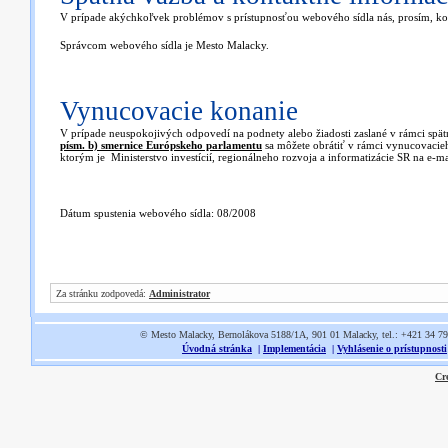
V prípade akýchkoľvek problémov s prístupnosťou webového sídla nás, prosím, kon
Správcom webového sídla je Mesto Malacky.
Vynucovacie konanie
V prípade neuspokojivých odpovedí na podnety alebo žiadosti zaslané v rámci spät
písm. b) smernice Európskeho parlamentu
sa môžete obrátiť v rámci vynucovacie
ktorým je Ministerstvo investícií, regionálneho rozvoja a informatizácie SR na e-m
Dátum spustenia webového sídla: 08/2008
Za stránku zodpovedá:
Administrator
© Mesto Malacky, Bernolákova 5188/1A, 901 01 Malacky, tel.: +421 34 7
Úvodná stránka
|
Implementácia
|
Vyhlásenie o prístupnosti
Cr