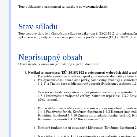
Toto vyhlásenie o prístupnosti sa vzťahuje na
www.malacky.sk
.
Stav súladu
Toto webové sídlo je v čiastočnom súlade so zákonom č. 95/2019 Z. z. o informačn
vykonávacími predpismi v rozsahu podmienok podľa smernice (EÚ) 2016/2102 vzh
Neprístupný obsah
Obsah uvedený nižšie nie je prístupný z týchto dôvodov:
Nesúlad so smernicou (EÚ) 2016/2102 o prístupnosti webových sídel a mob
Pre každý netextový obsah sa neposkytnú textové alternatívy (Kritér
Pre dynamické multimediálne prvky, samostatný zvukový a samostatn
1.2.1) a Titulky (pre médiá nahraté vopred) (Kritérium úspešnosti 1.2.
Vytvára sa obsah, ktorý nieje možné prezentovať rôznymi spôsobmi bez
1.3.1 Informácie a vzájomné vzťahy, Kritérium úspešnosti 1.3.2 Zmysl
účelu vstupu).
Používateľom nie je uľahčené prezeranie a počúvanie obsahu, vrátane
1.4.1 Používanie farieb, Kritérium úspešnosti 1.4.3 Kontrast (minimá
Kritérium úspešnosti 1.4.10 Zmena usporiadania obsahu (reflow), Kri
Kritérium úspešnosti 1.4.12 Rozloženie textu)
Niektoré funkcie nie sú dostupné z klávesnice (Kritérium úspešnosti 2
Nie všetky informácie, ktoré sa automaticky aktualizujú je možné pozas