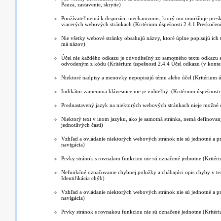
Pauza, zastavenie, skrytie)
Používateľ nemá k dispozícii mechanizmus, ktorý mu umožňuje presk
viacerých webových stránkach (Kritérium úspešnosti 2.4.1 Preskočen
Nie všetky webové stránky obsahujú názvy, ktoré úplne popisujú ich 
má názov)
Účel nie každého odkazu je odvoditeľný zo samotného textu odkazu a
odvodeným z kódu (Kritérium úspešnosti 2.4.4 Účel odkazu (v konte
Niektoré nadpisy a menovky nepopisujú tému alebo účel (Kritérium 
Indikátor zamerania klávesnice nie je viditeľný. (Kritérium úspešnosti
Prednastavený jazyk na niektorých webových stránkach nieje možné o
Niektorý text v inom jazyku, ako je samotná stránka, nemá definovan
jednotlivých častí)
Vzhľad a ovládanie niektorých webových stránok nie sú jednotné a pr
navigácia)
Prvky stránok s rovnakou funkciou nie sú označené jednotne (Kritéri
Nefunkčné označovanie chybnej položky a chábajúci opis chyby v text
Identifikácia chýb)
Vzhľad a ovládanie niektorých webových stránok nie sú jednotné a pr
navigácia)
Prvky stránok s rovnakou funkciou nie sú označené jednotne (Kritéri