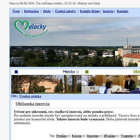
Dnes je 08.08.2026. Čas načítania stránky: 23:32:16. Meniny má Oskár.
Úvod
|
Registrácia
|
Heslo
|
Úradná tabuľa
|
Katalóg firiem
|
Inzercia
|
Kontakt
URL:
Úvodná stránka
Občianska inzercia
Určené pre súkromnú, tzv. riadkovú inzerciu, alebo ponuku práce.
Pre podanie inzerátu musíte byť zaregistrovaný na stránke a prihlásený. Vpravo hore 
priestor pre komerčné účely.
Takáto inzercia bude vymazaná.
Doba platnosti inzeráto
odstránený.
Typ:
Predám
() |
Kúpim
() |
Darujem
() |
Hľadám
() |
Vymením
() |