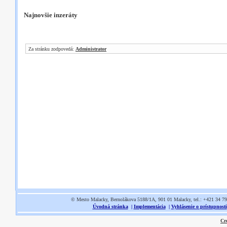
Najnovšie inzeráty
Za stránku zodpovedá:
Administrator
© Mesto Malacky, Bernolákova 5188/1A, 901 01 Malacky, tel.: +421 34 7
Úvodná stránka
|
Implementácia
|
Vyhlásenie o prístupnosti
Cr