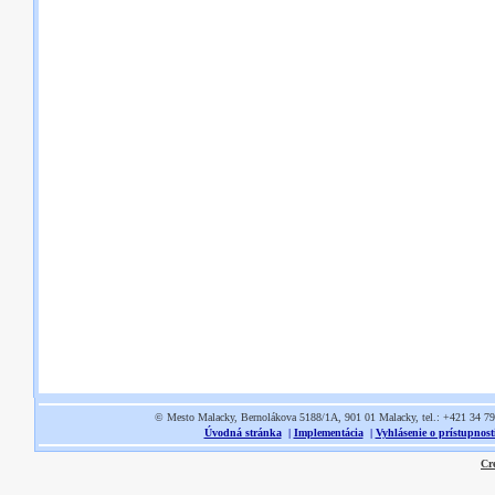
© Mesto Malacky, Bernolákova 5188/1A, 901 01 Malacky, tel.: +421 34 7
Úvodná stránka
|
Implementácia
|
Vyhlásenie o prístupnost
Cr