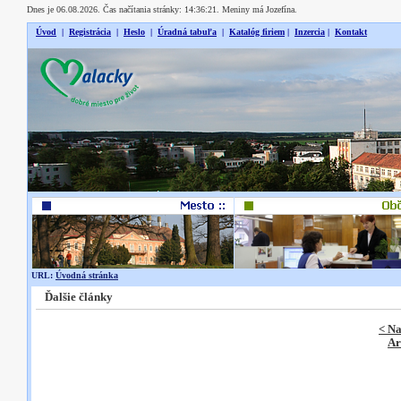
Dnes je 06.08.2026. Čas načítania stránky: 14:36:21. Meniny má Jozefína.
Úvod
|
Registrácia
|
Heslo
|
Úradná tabuľa
|
Katalóg firiem
|
Inzercia
|
Kontakt
URL:
Úvodná stránka
Ďalšie články
< Na
Ar