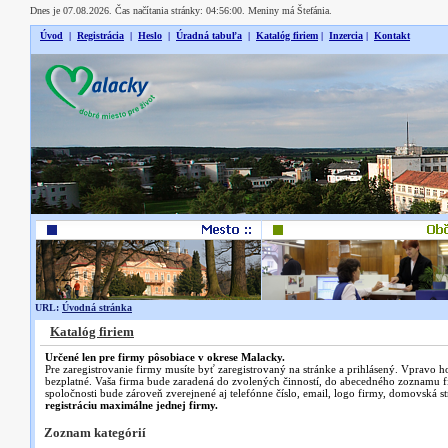
Dnes je 07.08.2026. Čas načítania stránky: 04:56:00. Meniny má Štefánia.
Úvod
|
Registrácia
|
Heslo
|
Úradná tabuľa
|
Katalóg firiem
|
Inzercia
|
Kontakt
URL:
Úvodná stránka
Katalóg firiem
Určené len pre firmy pôsobiace v okrese Malacky.
Pre zaregistrovanie firmy musíte byť zaregistrovaný na stránke a prihlásený. Vpravo h
bezplatné. Vaša firma bude zaradená do zvolených činností, do abecedného zoznamu 
spoločnosti bude zároveň zverejnené aj telefónne číslo, email, logo firmy, domovská st
registráciu maximálne jednej firmy.
Zoznam kategórií