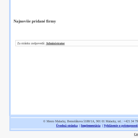
Najnovšie pridané firmy
Za stránku zodpovedá:
Administrator
© Mesto Malacky, Bernolákova 5188/1A, 901 01 Malacky, tel.: +421 34 7
Úvodná stránka
|
Implementácia
|
Vyhlásenie o prístupnosti
Cr