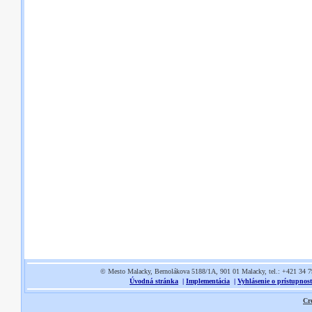
© Mesto Malacky, Bernolákova 5188/1A, 901 01 Malacky, tel.: +421 34 
Úvodná stránka
|
Implementácia
|
Vyhlásenie o prístupnost
Cr