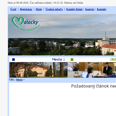
Dnes je 08.08.2026. Čas načítania stránky: 10:21:18. Meniny má Oskár.
Úvod
|
Registrácia
|
Heslo
|
Úradná tabuľa
|
Katalóg firiem
|
Inzercia
|
Kontakt
URL:
Mesto
>
Požadovaný článok nee