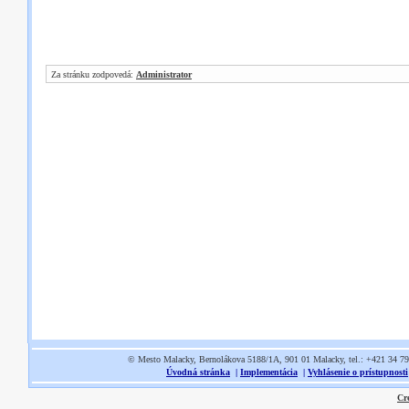
Za stránku zodpovedá:
Administrator
© Mesto Malacky, Bernolákova 5188/1A, 901 01 Malacky, tel.: +421 34 7
Úvodná stránka
|
Implementácia
|
Vyhlásenie o prístupnosti
Cr