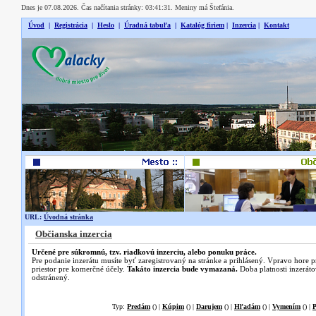
Dnes je 07.08.2026. Čas načítania stránky: 03:41:31. Meniny má Štefánia.
Úvod
|
Registrácia
|
Heslo
|
Úradná tabuľa
|
Katalóg firiem
|
Inzercia
|
Kontakt
URL:
Úvodná stránka
Občianska inzercia
Určené pre súkromnú, tzv. riadkovú inzerciu, alebo ponuku práce.
Pre podanie inzerátu musíte byť zaregistrovaný na stránke a prihlásený. Vpravo hore 
priestor pre komerčné účely.
Takáto inzercia bude vymazaná.
Doba platnosti inzeráto
odstránený.
Typ:
Predám
() |
Kúpim
() |
Darujem
() |
Hľadám
() |
Vymením
() |