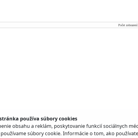
Počet zobrazení
stránka používa súbory cookies
 5188/1A, 901 01 Malacky, tel.: +421 34 796 61 00,
webmaster@malacky.sk
| Technický prevádzkovateľ: Web
enie obsahu a reklám, poskytovanie funkcií sociálnych méd
Implementácia
|
Vyhlásenie o prístupnosti
|
Všeobecné vyhlásenia
|
Ochrana osobných údajov
|
Mapa 
 používame súbory cookie. Informácie o tom, ako používat
Created by OXIDE, s.r.o.