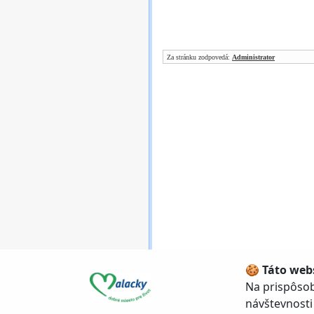
Za stránku zodpovedá:
Administrator
🍪 Táto web
© Mesto Malacky, Bernolákova
Na prispôsob
Úvodná stránka
|
návštevnosti