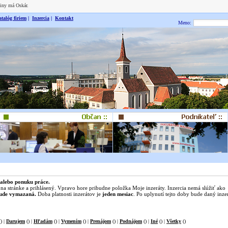
niny má Oskár.
talóg firiem
|
Inzercia
|
Kontakt
Meno:
 alebo ponuku práce.
 na stránke a prihlásený. Vpravo hore pribudne položka Moje inzeráty. Inzercia nemá slúžiť ako
bude vymazaná.
Doba platnosti inzerátov je
jeden mesiac
. Po uplynutí tejto doby bude daný inze
) |
Darujem
() |
Hľadám
() |
Vymením
() |
Prenájom
() |
Podnájom
() |
Iné
() |
Všetky
()