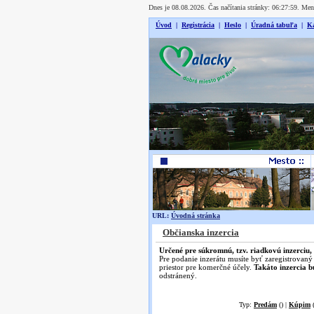
Dnes je 08.08.2026. Čas načítania stránky: 06:27:59. Me
Úvod
|
Registrácia
|
Heslo
|
Úradná tabuľa
|
Ka
URL:
Úvodná stránka
Občianska inzercia
Určené pre súkromnú, tzv. riadkovú inzerciu,
Pre podanie inzerátu musíte byť zaregistrovaný
priestor pre komerčné účely.
Takáto inzercia 
odstránený.
Typ:
Predám
() |
Kúpim
(